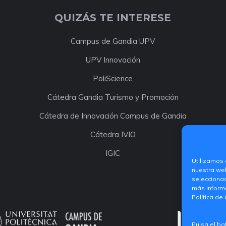
QUIZÁS TE INTERESE
Campus de Gandia UPV
UPV Innovación
PoliScience
Cátedra Gandia Turismo y Promoción
Cátedra de Innovación Campus de Gandia
Cátedra IVIO
IGIC
Utilizamos 
nuestra web
selecciona
más informa
Política de
Pulsa el bo