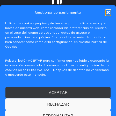
Gestionar consentimiento
Utilizamos cookies propias y de terceros para analizar el uso que
haces de nuestra web, como recordar las preferencias del usuario
en el caso del idioma seleccionado, datos de acceso o
personalización de la página. Puedes obtener más información, o
bien conocer cómo cambiar la configuración, en nuestra Política de
Cookies.
C/ Paranimf, 1 - 46730 Grau de Gandia
Pulsa el botón ACEPTAR para confirmar que has leído y aceptado la
(València)
información presentada. Si deseas modificar la configuración de las
cookies pulsa PERSONALIZAR. Después de aceptar, no volveremos
+34 962849333
a mostrarte este mensaje.
iditransferencia@epsg.upv.es
ACEPTAR
Quiénes somos
Contacto
Aviso legal
Política de privacidad
RECHAZAR
Política de Cookies
© 2026 CAMPUS DE GANDIA UNIVERSITAT POLITÈCNICA
PERSONALIZAR