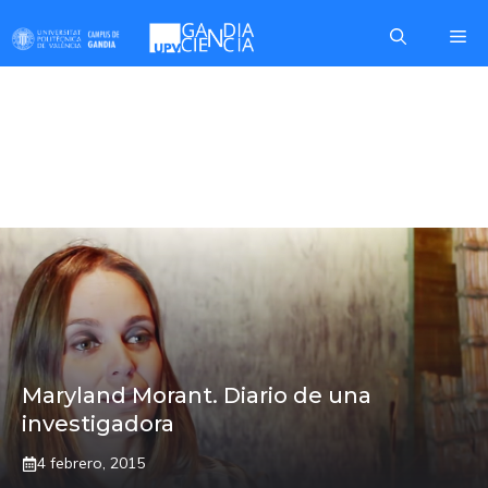
Saltar
Me
al
contenido
SEGURIDAD
ALIMENTARIA
Maryland Morant. Diario de una
investigadora
4 febrero, 2015