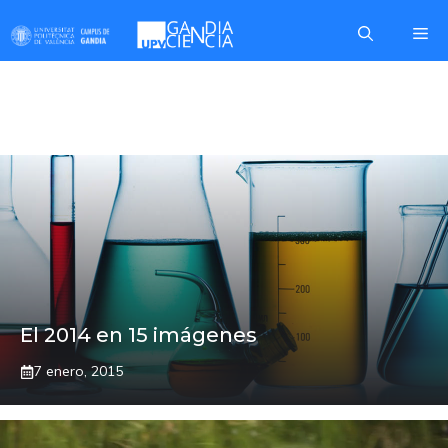
Saltar
Me
al
contenido
MARJAL
El 2014 en 15 imágenes
7 enero, 2015