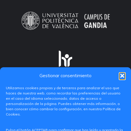
Gestionar consentimiento
Utilizamos cookies propias y de terceros para analizar el uso que
haces de nuestra web, como recordar las preferencias del usuario
en el caso del idioma seleccionado, datos de acceso o
personalización de la página. Puedes obtener más información, o
bien conocer cómo cambiar la configuración, en nuestra Política de
Cookies.
C/ Paranimf, 1 - 46730 Grau de Gandia
Pulsa el botón ACEPTAR para confirmar que has leído y aceptado la