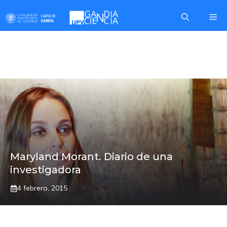
Saltar
Me
al
contenido
ECUADOR
Maryland Morant. Diario de una
investigadora
4 febrero, 2015