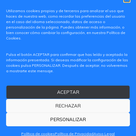
Utilizamos cookies propias y de terceros para analizar el uso que
haces de nuestra web, como recordar las preferencias del usuario
en el caso del idioma seleccionado, datos de acceso o
personalización de la página. Puedes obtener más información, o
bien conocer cómo cambiar la configuración, en nuestra Política de
Cookies.
C/ Paranimf, 1 - 46730 Grau de Gandia
Pulsa el botón ACEPTAR para confirmar que has leído y aceptado la
(València)
información presentada. Si deseas modificar la configuración de las
cookies pulsa PERSONALIZAR. Después de aceptar, no volveremos
+34 962849333
a mostrarte este mensaje.
iditransferencia@epsg.upv.es
ACEPTAR
Quiénes somos
Contacto
Aviso legal
Política de privacidad
RECHAZAR
Política de Cookies
© 2026 CAMPUS DE GANDIA UNIVERSITAT POLITÈCNICA
PERSONALIZAR
DE VALÈNCIA
Política de cookies
Política de Privacidad
Aviso Legal