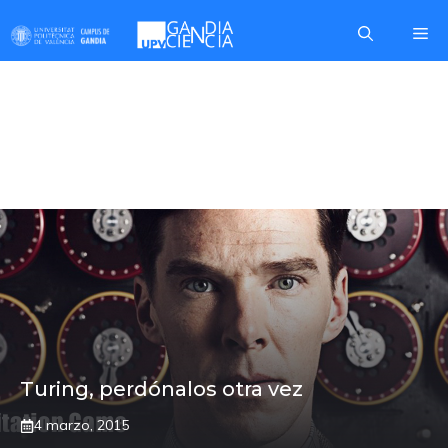
Saltar
Me
al
contenido
DESCIFRANDO
ENIGMA
Turing, perdónalos otra vez
4 marzo, 2015