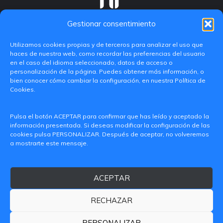
Gestionar consentimiento
Utilizamos cookies propias y de terceros para analizar el uso que
haces de nuestra web, como recordar las preferencias del usuario
en el caso del idioma seleccionado, datos de acceso o
personalización de la página. Puedes obtener más información, o
bien conocer cómo cambiar la configuración, en nuestra Política de
Cookies.
C/ Paranimf, 1 - 46730 Grau de Gandia
Pulsa el botón ACEPTAR para confirmar que has leído y aceptado la
(València)
información presentada. Si deseas modificar la configuración de las
cookies pulsa PERSONALIZAR. Después de aceptar, no volveremos
+34 962849333
a mostrarte este mensaje.
iditransferencia@epsg.upv.es
ACEPTAR
Quiénes somos
Contacto
Aviso legal
Política de privacidad
RECHAZAR
Política de Cookies
© 2026 CAMPUS DE GANDIA UNIVERSITAT POLITÈCNICA
PERSONALIZAR