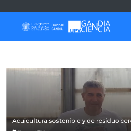
Saltar
al
contenido
LAIDA FRASQUET
Acuicultura sostenible y de residuo cer