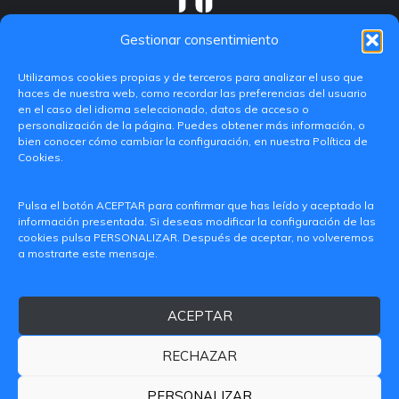
Gestionar consentimiento
Utilizamos cookies propias y de terceros para analizar el uso que
haces de nuestra web, como recordar las preferencias del usuario
en el caso del idioma seleccionado, datos de acceso o
personalización de la página. Puedes obtener más información, o
bien conocer cómo cambiar la configuración, en nuestra Política de
Cookies.
C/ Paranimf, 1 - 46730 Grau de Gandia
Pulsa el botón ACEPTAR para confirmar que has leído y aceptado la
(València)
información presentada. Si deseas modificar la configuración de las
cookies pulsa PERSONALIZAR. Después de aceptar, no volveremos
+34 962849333
a mostrarte este mensaje.
iditransferencia@epsg.upv.es
ACEPTAR
Quiénes somos
Contacto
Aviso legal
Política de privacidad
RECHAZAR
Política de Cookies
© 2026 CAMPUS DE GANDIA UNIVERSITAT POLITÈCNICA
PERSONALIZAR