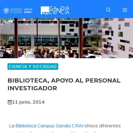
Saltar
Me
al
contenido
CIENCIA Y SOCIEDAD
I+D+I
BIBLIOTECA, APOYO AL PERSONAL
INVESTIGADOR
11 junio, 2014
La
Biblioteca Campus Gandia CRAI
ofrece diferentes