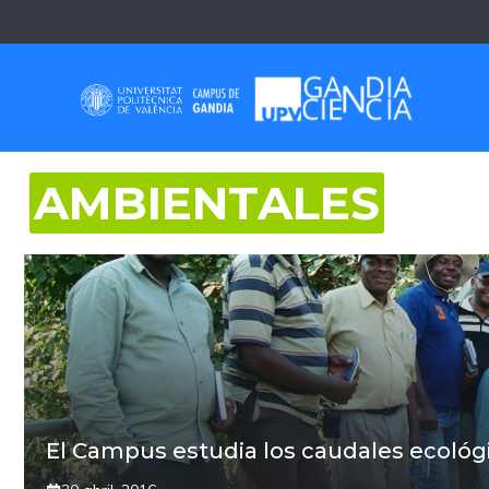
Saltar
al
contenido
AMBIENTALES
El Campus estudia los caudales ecológ