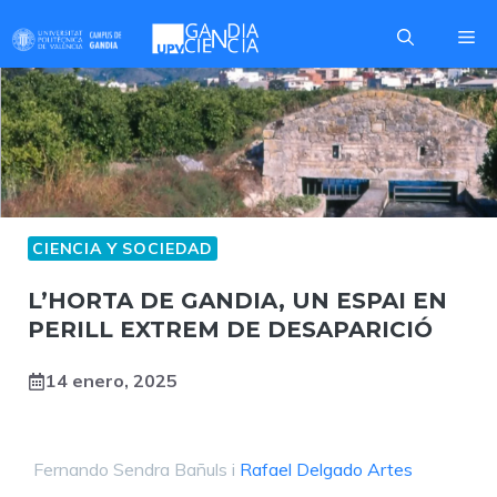
Saltar
Me
al
contenido
CIENCIA Y SOCIEDAD
L’HORTA DE GANDIA, UN ESPAI EN
PERILL EXTREM DE DESAPARICIÓ
14 enero, 2025
Fernando Sendra Bañuls i
Rafael Delgado Artes