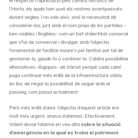
el respecte i l’apreciació pels camins històrics de
l’Horta, els quals han usat els nostres avantpassats
durant segles. I no sols això, sinó la necessitat de
considerar-los, junt amb el nom propi de les partides -
ben visibles i llegibles- com un tret d’identitat comarcal
que s’ha de conservar i divulgar, amb l’objectiu
fonamental de facilitar moure’s pel territori per tal de
gestionar-lo, gaudir-lo o conèixer-lo. Caldria possibilitar
alternatives -lògiques- de trànsit perquè cada camí
puga continuar més enllà de la infraestructura viària,
en lloc de negar la possibilitat de seguir amb el
passeig, com passa actualment.
Però més enllà d’això, l’objectiu d’aquest article era
molt més urgent, anava d’alarmes. Efectivament.
Volem donar l’alarma en veu alta
sobre la situació
d’emergència en la qual es troba el patrimoni