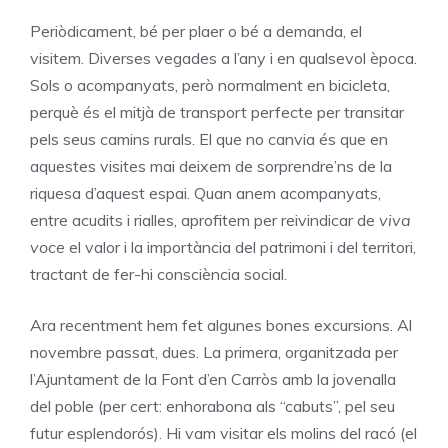
Periòdicament, bé per plaer o bé a demanda, el
visitem. Diverses vegades a l’any i en qualsevol època.
Sols o acompanyats, però normalment en bicicleta,
perquè és el mitjà de transport perfecte per transitar
pels seus camins rurals. El que no canvia és que en
aquestes visites mai deixem de sorprendre’ns de la
riquesa d’aquest espai. Quan anem acompanyats,
entre acudits i rialles, aprofitem per reivindicar de
viva
voce
el valor i la importància del patrimoni i del territori,
tractant de fer-hi consciència social.
Ara recentment hem fet algunes bones excursions. Al
novembre passat, dues. La primera, organitzada per
l’Ajuntament de la Font d’en Carròs amb la jovenalla
del poble (per cert: enhorabona als “cabuts”, pel seu
futur esplendorós). Hi vam visitar els molins del racó (el