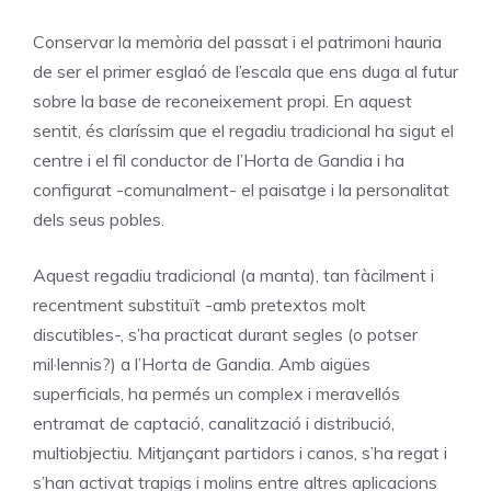
Conservar la memòria del passat i el patrimoni hauria
de ser el primer esglaó de l’escala que ens duga al futur
sobre la base de reconeixement propi. En aquest
sentit, és claríssim que el regadiu tradicional ha sigut el
centre i el fil conductor de l’Horta de Gandia i ha
configurat -comunalment- el paisatge i la personalitat
dels seus pobles.
Aquest regadiu tradicional (a manta), tan fàcilment i
recentment substituït -amb pretextos molt
discutibles-, s’ha practicat durant segles (o potser
mil·lennis?) a l’Horta de Gandia. Amb aigües
superficials, ha permés un complex i meravellós
entramat de captació, canalització i distribució,
multiobjectiu. Mitjançant partidors i canos, s’ha regat i
s’han activat trapigs i molins entre altres aplicacions