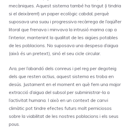
mecàniques. Aquest sistema també ha tingut (i tindria
si el deixàrem!) un paper ecològic cabdal, perquè
suposava una suau i progressiva recàrrega de l’aqüífer
litoral que frenava i minvava la intrusió marina cap a
l’interior, mantenint la qualitat de les aigües potables
de les poblacions. No suposava una despesa d’aigua
(això és un pretext), sinó el seu cicle circular.
Ara, per l’abandó dels conreus i pel reg per degoteig
dels que resten actius, aquest sistema es troba en
desús. Justament en el moment en què fem una major
extracció d’aigua del subsol per subministrar-la a
l’activitat humana. I això en un context de canvi
climàtic pot tindre efectes futurs molt perniciosos
sobre la viabilitat de les nostres poblacions i els seus
pous.