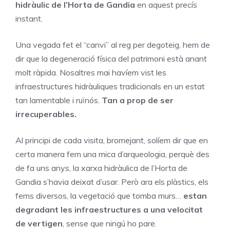
hidràulic de l’Horta de Gandia
en aquest precís
instant.
Una vegada fet el “canvi” al reg per degoteig, hem de
dir que la degeneració física del patrimoni està anant
molt ràpida. Nosaltres mai havíem vist les
infraestructures hidràuliques tradicionals en un estat
tan lamentable i ruïnós.
Tan a prop de ser
irrecuperables.
Al principi de cada visita, bromejant, solíem dir que en
certa manera fem una mica d’arqueologia, perquè des
de fa uns anys, la xarxa hidràulica de l’Horta de
Gandia s’havia deixat d’usar. Però ara els plàstics, els
fems diversos, la vegetació que tomba murs…
estan
degradant les infraestructures a una velocitat
de vertigen
, sense que ningú ho pare.