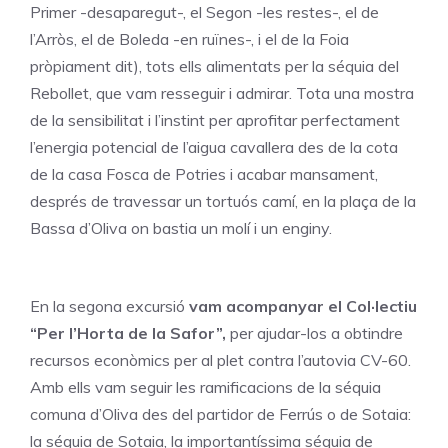
Primer -desaparegut-, el Segon -les restes-, el de
l’Arròs, el de Boleda -en ruïnes-, i el de la Foia
pròpiament dit), tots ells alimentats per la séquia del
Rebollet, que vam resseguir i admirar. Tota una mostra
de la sensibilitat i l’instint per aprofitar perfectament
l’energia potencial de l’aigua cavallera des de la cota
de la casa Fosca de Potries i acabar mansament,
després de travessar un tortuós camí, en la plaça de la
Bassa d’Oliva on bastia un molí i un enginy.
En la segona excursió
vam acompanyar el Col·lectiu
“Per l’Horta de la Safor”,
per ajudar-los a obtindre
recursos econòmics per al plet contra l’autovia CV-60.
Amb ells vam seguir les ramificacions de la séquia
comuna d’Oliva des del partidor de Ferrús o de Sotaia:
la séquia de Sotaia, la importantíssima séquia de