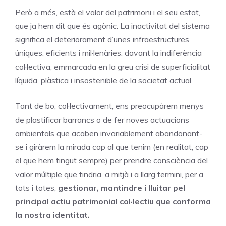
Però a més, està el valor del patrimoni i el seu estat,
que ja hem dit que és agònic. La inactivitat del sistema
significa el deteriorament d’unes infraestructures
úniques, eficients i mil·lenàries, davant la indiferència
col·lectiva, emmarcada en la greu crisi de superficialitat
líquida, plàstica i insostenible de la societat actual.
Tant de bo, col·lectivament, ens preocupàrem menys
de plastificar barrancs o de fer noves actuacions
ambientals que acaben invariablement abandonant-
se i giràrem la mirada cap al que tenim (en realitat, cap
el que hem tingut sempre) per prendre consciència del
valor múltiple que tindria, a mitjà i a llarg termini, per a
tots i totes,
gestionar, mantindre i lluitar pel
principal actiu patrimonial col·lectiu que conforma
la nostra identitat.