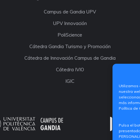
Campus de Gandia UPV
UPV Innovación
PoliScience
Cátedra Gandia Turismo y Promoción
Cátedra de Innovación Campus de Gandia
Cátedra IVIO
IGIC
Utilizamos 
nuestra web
selecciona
más informa
Política de
Pulsa el bo
presentada.
PERSONALIZ